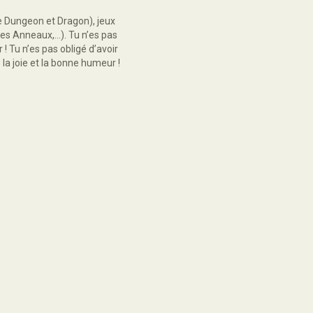
e Dungeon et Dragon), jeux
es Anneaux,...). Tu n’es pas
! Tu n’es pas obligé d’avoir
la joie et la bonne humeur !