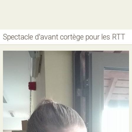
Spectacle d'avant cortège pour les RTT
Nos MJ, accueils
Ateliers
Projets
Agenda
Boutique
Horaires
Contact
Newsletter
Téléchargement