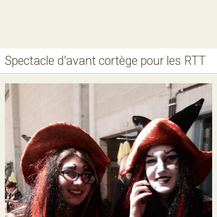
Spectacle d'avant cortège pour les RTT
Nos MJ, accueils
Ateliers
Projets
Agenda
Boutique
Horaires
Contact
Newsletter
Téléchargement