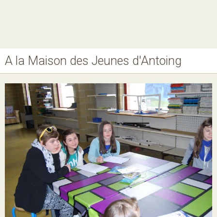
A la Maison des Jeunes d'Antoing
Nos MJ, accueils
Ateliers
Projets
Agenda
Boutique
Horaires
Contact
Newsletter
Téléchargement