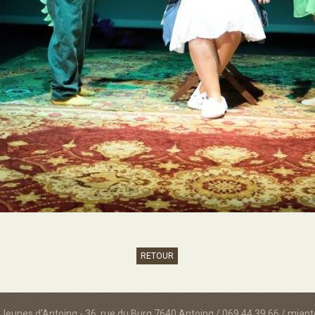
RETOUR
Jeunes d'Antoing - 36, rue du Burg 7640 Antoing / 069.44.39.66 / mja