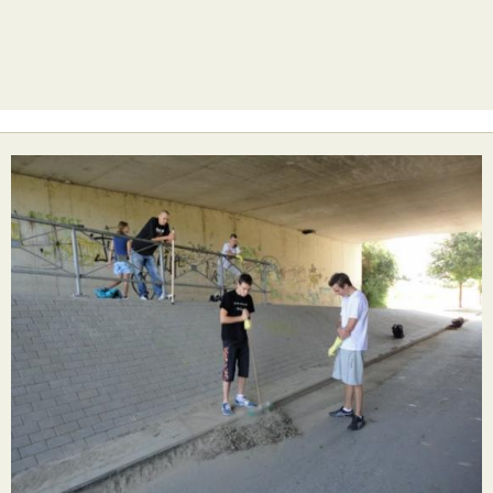
Nos MJ, accueils
Ateliers
Projets
Agenda
Boutique
Horaires
Contact
Newsletter
Téléchargement