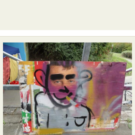
Nos MJ, accueils
Ateliers
Projets
Agenda
Boutique
Horaires
Contact
Newsletter
Téléchargement