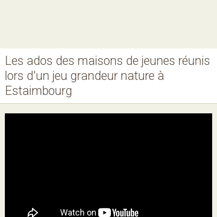
Les ados des maisons de jeunes réunis
Nos MJ, accueils
lors d'un jeu grandeur nature à
Ateliers
Estaimbourg
Projets
Agenda
Boutique
Horaires
Contact
Newsletter
Téléchargement